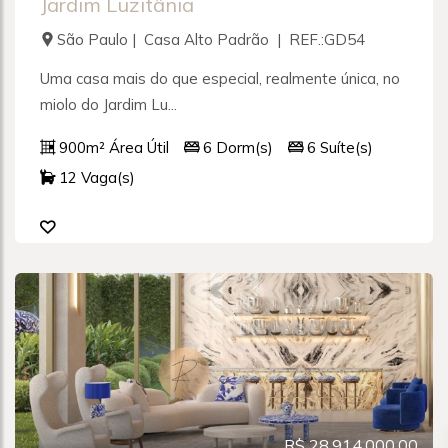
Jardim Luzitânia
São Paulo | Casa Alto Padrão | REF.:GD54
Uma casa mais do que especial, realmente única, no
miolo do Jardim Lu...
900m² Área Útil
6 Dorm(s)
6 Suíte(s)
12 Vaga(s)
R$ 28.914.000,00