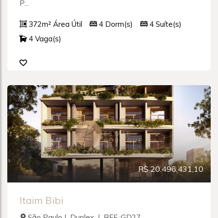
P...
372m² Área Útil
4 Dorm(s)
4 Suíte(s)
4 Vaga(s)
R$ 20.496.431,10
Itaim Bibi
São Paulo | Duplex | REF.:GD27