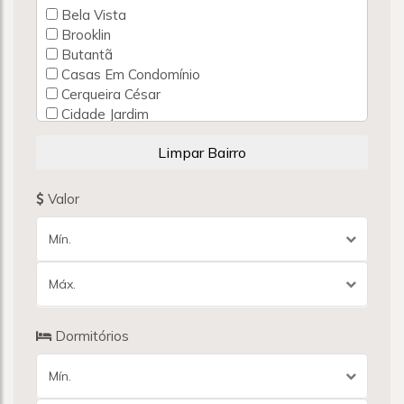
Bela Vista
Brooklin
Butantã
Casas Em Condomínio
Cerqueira César
Cidade Jardim
Consolação
Demais Cidades
Higienópolis
Indianópolis
Valor
Itaim Bibi
Jardim América
Mín.
Jardim Guedala
Jardim Luzitânia
Máx.
Jardim Paulista
Jardim Paulistano
Morumbi
Dormitórios
Orla Paulistana
Outras Cidades
Mín.
Pacaembu