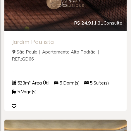
R$ 24.911.31Consulte
Jardim Paulista
São Paulo | Apartamento Alto Padrão |
REF.:GD66
...
523m² Área Útil
5 Dorm(s)
5 Suíte(s)
5 Vaga(s)