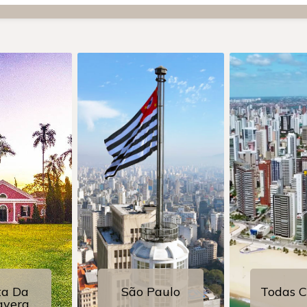
ta Da
São Paulo
Todas C
avera