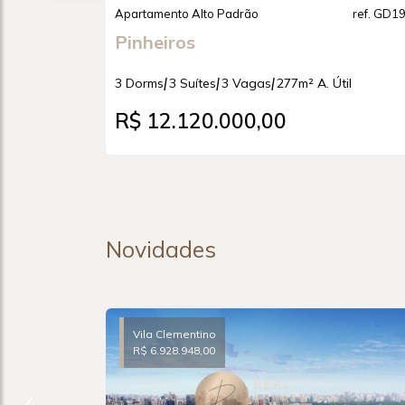
ref. GD83
Apartamento Alto Padrão
ref. GD1
Pinheiros
|
|
|
il
3 Dorms
3 Suítes
3 Vagas
277m² A. Útil
R$ 12.120.000,00
Novidades
Vila Clementino
R$ 6.928.948,00