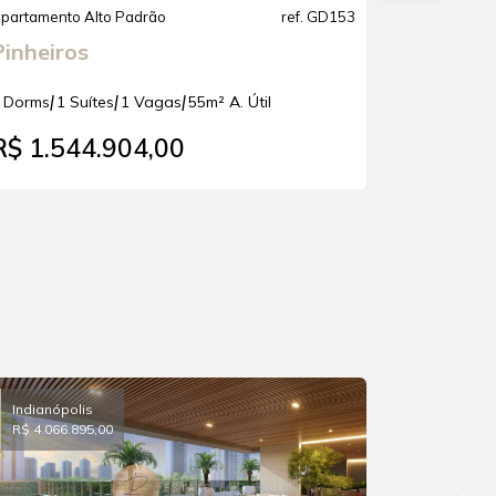
partamento Alto Padrão
ref. GD153
Apartamento
Pinheiros
Vila Cl
|
|
|
|
 Dorms
1 Suítes
1 Vagas
55m² A. Útil
4 Dorms
4 
R$ 1.544.904,00
R$ 3.1
Indianópolis
R$ 4.066.895,00