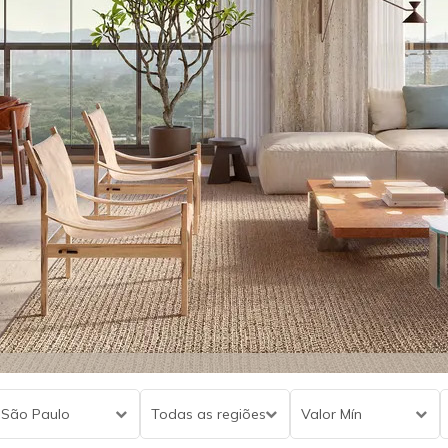
São Paulo
Todas as regiões
Valor Mín