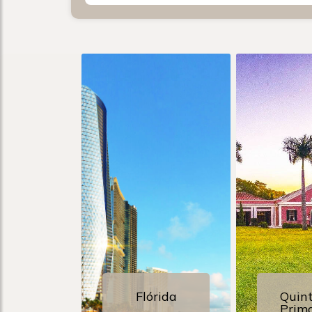
Flórida
Quin
Prim