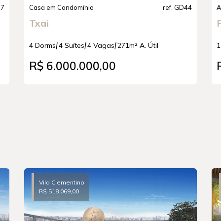
97
Casa em Condomínio
ref. GD44
A
Txai
|
|
|
4 Dorms
4 Suítes
4 Vagas
271m² A. Útil
1
R$ 6.000.000,00
Vila Clementino
R$ 518.069,00