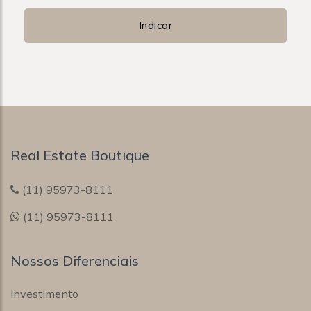
Indicar
Real Estate Boutique
(11) 95973-8111
(11) 95973-8111
Nossos Diferenciais
Investimento