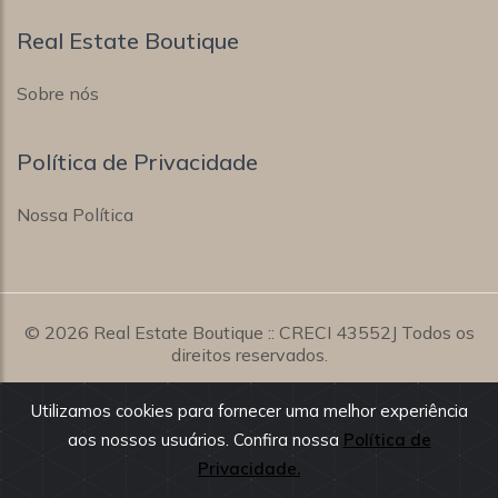
Real Estate Boutique
Sobre nós
Política de Privacidade
Nossa Política
© 2026
Real Estate Boutique
:: CRECI 43552J Todos os
direitos reservados.
Todas as informações e valores exibidos neste portal são
Utilizamos cookies para fornecer uma melhor experiência
fornecidos pelos proprietários dos imóveis, podendo sofrer
aos nossos usuários. Confira nossa
Política de
alterações sem aviso prévio. Antes da proposta, consulte nossos
Privacidade.
corretores.