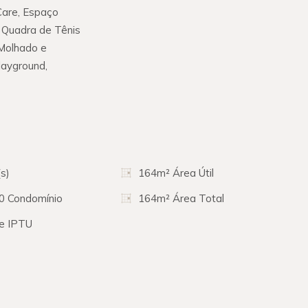
 Care, Espaço
 Quadra de Tênis
 Molhado e
layground,
s)
164m² Área Útil
00 Condomínio
164m² Área Total
te IPTU