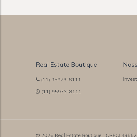
Real Estate Boutique
Noss
Inves
(11) 95973-8111
(11) 95973-8111
© 2026
Real Estate Boutique
:: CRECI 43552J