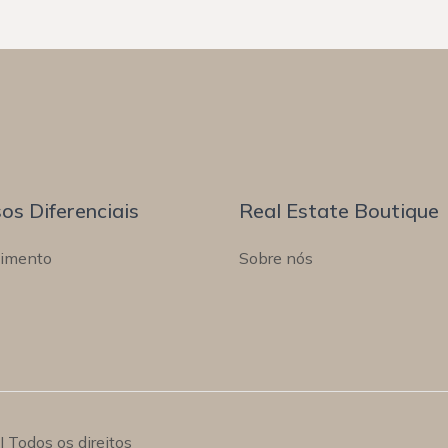
os Diferenciais
Real Estate Boutique
timento
Sobre nós
 Todos os direitos