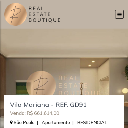
Vila Mariana - REF. GD91
Venda: R$ 661.614,00
São Paulo | Apartamento | RESIDENCIAL